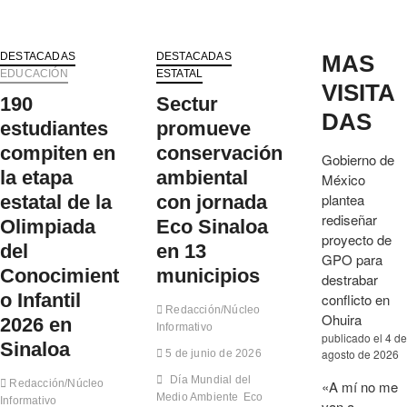
DESTACADAS
DESTACADAS
MAS
EDUCACIÓN
ESTATAL
VISITA
190
Sectur
DAS
estudiantes
promueve
compiten en
conservación
Gobierno de
la etapa
ambiental
México
plantea
estatal de la
con jornada
rediseñar
Olimpiada
Eco Sinaloa
proyecto de
del
en 13
GPO para
Conocimient
municipios
destrabar
o Infantil
conflicto en
Redacción/Núcleo
Ohuira
2026 en
Informativo
publicado el 4 de
Sinaloa
agosto de 2026
5 de junio de 2026
Día Mundial del
Redacción/Núcleo
«A mí no me
Medio Ambiente
Eco
Informativo
van a