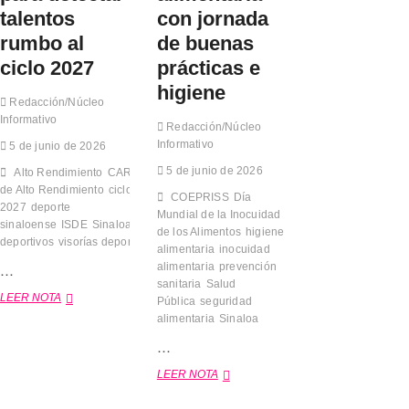
n
o
talentos
con jornada
s
m
e
rumbo al
de buenas
p
r
i
ciclo 2027
prácticas e
v
t
a
higiene
e
Redacción/Núcleo
c
n
i
Informativo
e
Redacción/Núcleo
ó
n
Informativo
5 de junio de 2026
n
l
a
5 de junio de 2026
Alto Rendimiento
CAR
Centro
a
m
de Alto Rendimiento
e
ciclo
COEPRISS
Día
b
t
2027
deporte
Mundial de la Inocuidad
i
a
sinaloense
ISDE
Sinaloa
talentos
de los Alimentos
higiene
e
p
deportivos
visorías deportivas
alimentaria
inocuidad
n
a
…
alimentaria
t
prevención
e
a
sanitaria
Salud
s
LEER NOTA
I
l
Pública
seguridad
t
S
c
alimentaria
Sinaloa
a
D
o
t
…
E
n
a
i
j
l
LEER NOTA
C
n
o
d
O
i
r
e
E