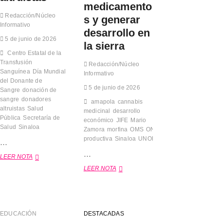
n
n
e
r
medicamento
B
j
c
u
Redacción/Núcleo
s y generar
u
o
e
m
Informativo
e
r
e
b
desarrollo en
n
n
l
5 de junio de 2026
o
la sierra
a
a
c
a
Centro Estatal de la
V
d
u
l
Transfusión
i
a
i
Redacción/Núcleo
c
s
d
Sanguínea
Día Mundial
d
Informativo
i
t
e
a
del Donante de
c
5 de junio de 2026
a
b
d
Sangre
donación de
l
b
u
o
sangre
donadores
o
amapola
cannabis
e
e
a
altruistas
Salud
2
medicinal
desarrollo
n
n
m
Pública
Secretaría de
0
económico
JIFE
Mario
e
a
b
2
Salud
Sinaloa
Zamora
morfina
OMS
ONU
reconversión
f
s
i
7
productiva
Sinaloa
UNODC
…
i
p
e
c
r
n
…
LEER NOTA
S
i
á
t
e
a
c
a
LEER NOTA
M
c
r
t
l
a
r
á
i
c
r
e
n
c
o
i
t
a
a
n
o
a
2
s
j
Z
EDUCACIÓN
DESTACADAS