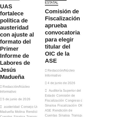
r
5
e
o
a
ESTATAL
í
UAS
8
h
r
m
a
Comisión de
p
i
n
o
fortalece
d
e
g
a
r
Fiscalización
e
política de
r
i
d
a
S
aprueba
s
e
a
p
austeridad
a
o
n
d
r
convocatoria
l
con ajuste al
n
e
e
e
u
para elegir
a
l
s
formato del
d
s
i
e
titular del
d
Primer
c
m
n
e
OIC de la
o
p
t
Informe de
S
n
i
a
ASE
i
Labores de
c
e
a
n
i
z
n
Jesús
a
Redacción/Núcleo
r
a
t
l
Madueña
Informativo
u
y
e
o
g
a
O
4 de junio de 2026
a
í
d
N
Redacción/Núcleo
i
a
Auditoría Superior del
o
U
Informativo
n
s
p
Estado
Comisión de
y
v
5 de junio de 2026
d
c
O
Fiscalización
Congreso de
i
e
i
M
Sinaloa
Fiscalización
OIC
austeridad
Consejo Universitario
Jesús
t
c
ó
S
ASE
Rendición de
Madueña Molina
Rendición de
a
a
n
p
Cuentas
Sinaloa
Transparencia
Cuentas
Sinaloa
Transparencia
UAS
Universidad