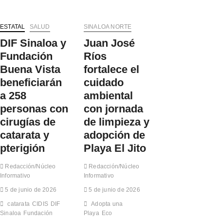
c
n
l
P
i
a
a
R
a
d
O
I
ESTATAL
SALUD
SINALOA NORTE
r
a
l
S
á
E
DIF Sinaloa y
Juan José
i
S
v
c
m
f
Fundación
Ríos
i
o
p
o
s
S
Buena Vista
fortalece el
i
r
o
i
a
t
beneficiarán
cuidado
r
n
d
a
í
a
a 258
ambiental
a
l
a
l
d
e
personas con
con jornada
s
o
e
c
d
a
cirugías de
de limpieza y
l
e
e
e
C
l
catarata y
adopción de
a
n
o
a
l
1
pterigión
Playa El Jito
n
c
t
3
o
u
o
m
c
l
Redacción/Núcleo
Redacción/Núcleo
r
u
i
t
Informativo
Informativo
e
n
m
u
n
i
5 de junio de 2026
i
5 de junio de 2026
r
d
c
e
a
i
catarata
CIDIS
DIF
Adopta una
i
n
d
m
Sinaloa
Fundación
Playa
Eco
p
t