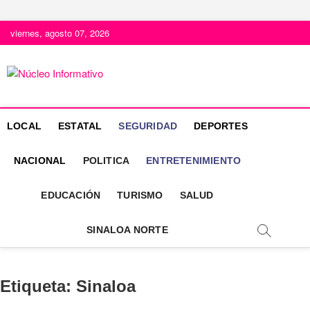
S
viernes, agosto 07, 2026
a
l
t
Núcleo
PORTAL DE NOTICIAS LOCALES DEL ESTADO
a
DE SINALOA
r
Informativo
a
LOCAL
ESTATAL
SEGURIDAD
DEPORTES
l
c
NACIONAL
POLITICA
ENTRETENIMIENTO
o
n
t
EDUCACIÓN
TURISMO
SALUD
e
n
SINALOA NORTE
i
d
o
Etiqueta:
Sinaloa