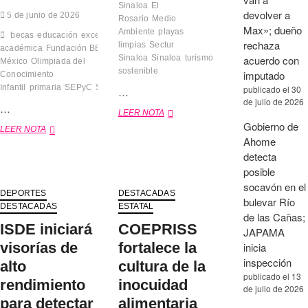
Sinaloa
El
devolver a
5 de junio de 2026
Rosario
Medio
Max»; dueño
Ambiente
playas
becas
educación
excelencia
rechaza
limpias
Sectur
académica
Fundación BBVA
Sinaloa
Sinaloa
turismo
acuerdo con
México
Olimpiada del
sostenible
imputado
Conocimiento
Infantil
primaria
SEPyC
Sinaloa
publicado el 30
…
de julio de 2026
…
LEER NOTA
S
Gobierno de
e
LEER NOTA
1
c
Ahome
9
t
0
detecta
u
e
posible
r
s
socavón en el
p
t
DEPORTES
DESTACADAS
r
bulevar Río
u
DESTACADAS
ESTATAL
o
de las Cañas;
d
m
ISDE iniciará
COEPRISS
i
JAPAMA
u
a
visorías de
fortalece la
inicia
e
n
inspección
v
alto
cultura de la
t
e
publicado el 13
e
rendimiento
inocuidad
c
de julio de 2026
s
o
para detectar
alimentaria
c