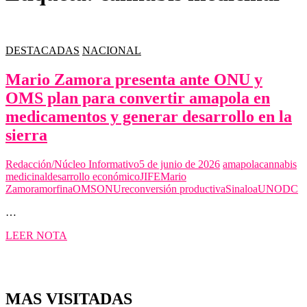
DESTACADAS
NACIONAL
Mario Zamora presenta ante ONU y
OMS plan para convertir amapola en
medicamentos y generar desarrollo en la
sierra
Redacción/Núcleo Informativo
5 de junio de 2026
amapola
cannabis
medicinal
desarrollo económico
JIFE
Mario
Zamora
morfina
OMS
ONU
reconversión productiva
Sinaloa
UNODC
…
Mario
LEER NOTA
Zamora
presenta
ante
ONU
MAS VISITADAS
y