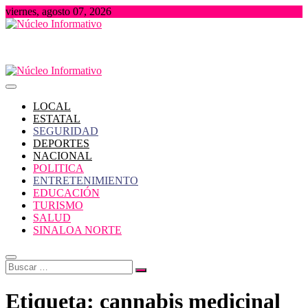
Saltar
viernes, agosto 07, 2026
al
contenido
Portal de Noticias locales del Estado de Sinaloa
Núcleo Informativo
LOCAL
ESTATAL
SEGURIDAD
DEPORTES
NACIONAL
POLITICA
ENTRETENIMIENTO
EDUCACIÓN
TURISMO
SALUD
SINALOA NORTE
Buscar
…
Etiqueta:
cannabis medicinal