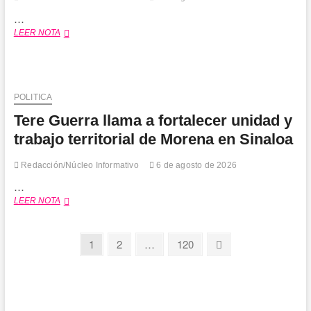
piso
de
…
la
Ricardo
LEER NOTA
Transformación
Madrid
en
destaca
Sinaloa
importancia
de
apoyar
POLITICA
la
Tere Guerra llama a fortalecer unidad y
economía
local
trabajo territorial de Morena en Sinaloa
en
Sinaloa
Redacción/Núcleo Informativo
6 de agosto de 2026
…
Tere
LEER NOTA
Guerra
llama
a
Paginación
Página
Página
Página
Página
1
2
…
120
fortalecer
siguiente
de
unidad
y
entradas
trabajo
territorial