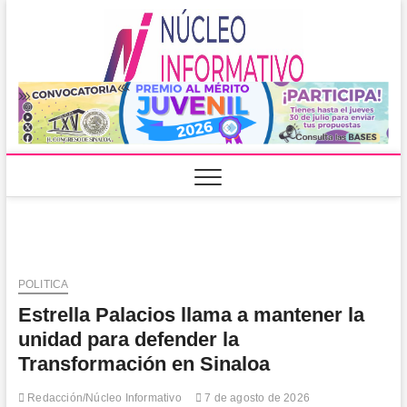
Saltar
al
Núcleo
PORTAL DE
contenido
NOTICIAS
LOCALES DEL
Informa
ESTADO DE
SINALOA
POLITICA
Estrella Palacios llama a mantener la
unidad para defender la
Transformación en Sinaloa
Redacción/Núcleo Informativo
7 de agosto de 2026