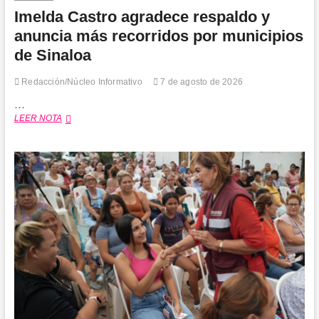
Imelda Castro agradece respaldo y
anuncia más recorridos por municipios
de Sinaloa
Redacción/Núcleo Informativo
7 de agosto de 2026
…
Imelda
LEER NOTA
Castro
agradece
respaldo
y
anuncia
más
recorridos
por
municipios
de
Sinaloa