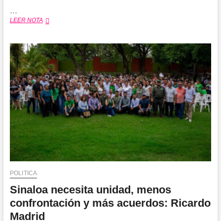
…
Estrella
LEER NOTA
Palacios
llama
a
mantener
la
unidad
para
defender
la
Transformación
en
Sinaloa
POLITICA
Sinaloa necesita unidad, menos
confrontación y más acuerdos: Ricardo
Madrid