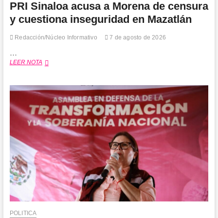
PRI Sinaloa acusa a Morena de censura
y cuestiona inseguridad en Mazatlán
Redacción/Núcleo Informativo
7 de agosto de 2026
…
PRI
LEER NOTA
Sinaloa
acusa
a
Morena
de
censura
y
cuestiona
inseguridad
en
Mazatlán
POLITICA