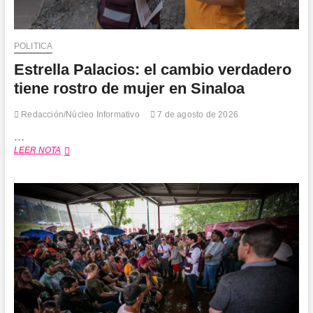
POLITICA
Estrella Palacios: el cambio verdadero
tiene rostro de mujer en Sinaloa
Redacción/Núcleo Informativo
7 de agosto de 2026
…
Estrella
LEER NOTA
Palacios:
el
cambio
verdadero
tiene
rostro
de
mujer
en
Sinaloa