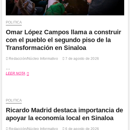
POLITICA
Omar López Campos llama a construir
con el pueblo el segundo piso de la
Transformación en Sinaloa
Redacción/Núcleo Informativo
7 de agosto de 2026
…
Omar
LEER NOTA
López
Campos
llama
a
construir
POLITICA
con
Ricardo Madrid destaca importancia de
el
pueblo
apoyar la economía local en Sinaloa
el
segundo
Redacción/Núcleo Informativo
6 de agosto de 2026