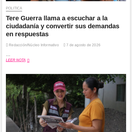
POLITICA
Tere Guerra llama a escuchar a la
ciudadanía y convertir sus demandas
en respuestas
Redacción/Núcleo Informativo
7 de agosto de 2026
…
Tere
LEER NOTA
Guerra
llama
a
escuchar
a
la
ciudadanía
y
convertir
sus
demandas
en
respuestas