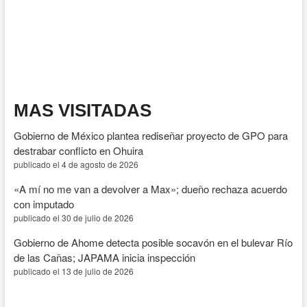
ONU
y
OMS
plan
para
convertir
amapola
en
MAS VISITADAS
medicamentos
y
Gobierno de México plantea rediseñar proyecto de GPO para
generar
desarrollo
destrabar conflicto en Ohuira
en
publicado el 4 de agosto de 2026
la
sierra
«A mí no me van a devolver a Max»; dueño rechaza acuerdo
con imputado
publicado el 30 de julio de 2026
Gobierno de Ahome detecta posible socavón en el bulevar Río
de las Cañas; JAPAMA inicia inspección
publicado el 13 de julio de 2026