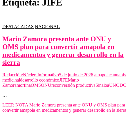
Etiqueta:
JIFE
DESTACADAS
NACIONAL
Mario Zamora presenta ante ONU y
OMS plan para convertir amapola en
medicamentos y generar desarrollo en la
sierra
Redacción/Núcleo Informativo
5 de junio de 2026
amapola
cannabis
medicinal
desarrollo económico
JIFE
Mario
Zamora
morfina
OMS
ONU
reconversión productiva
Sinaloa
UNODC
…
LEER NOTA
Mario Zamora presenta ante ONU y OMS plan para
convertir amapola en medicamentos y generar desarrollo en la sierra