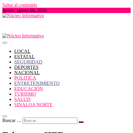
Saltar al contenido
jueves, agosto 06, 2026
Portal de Noticias locales del Estado de Sinaloa
Núcleo Informativo
LOCAL
ESTATAL
SEGURIDAD
DEPORTES
NACIONAL
POLITICA
ENTRETENIMIENTO
EDUCACIÓN
TURISMO
SALUD
SINALOA NORTE
Buscar …