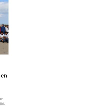
 en
dio
ible