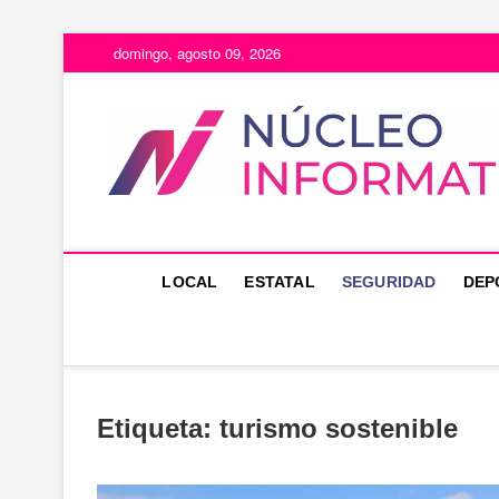
Saltar
domingo, agosto 09, 2026
al
contenido
LOCAL
ESTATAL
SEGURIDAD
DEP
Etiqueta:
turismo sostenible