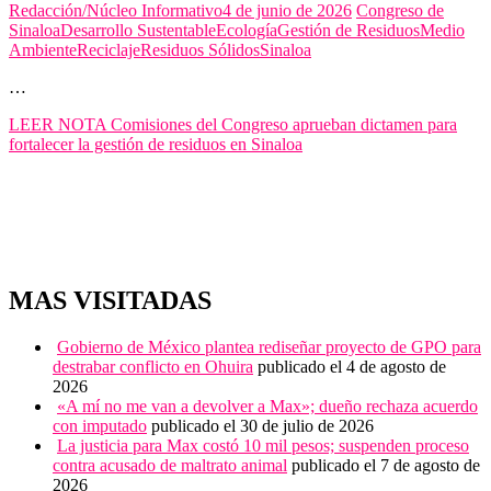
Redacción/Núcleo Informativo
4 de junio de 2026
Congreso de
Sinaloa
Desarrollo Sustentable
Ecología
Gestión de Residuos
Medio
Ambiente
Reciclaje
Residuos Sólidos
Sinaloa
…
LEER NOTA
Comisiones del Congreso aprueban dictamen para
fortalecer la gestión de residuos en Sinaloa
MAS VISITADAS
Gobierno de México plantea rediseñar proyecto de GPO para
destrabar conflicto en Ohuira
publicado el 4 de agosto de
2026
«A mí no me van a devolver a Max»; dueño rechaza acuerdo
con imputado
publicado el 30 de julio de 2026
La justicia para Max costó 10 mil pesos; suspenden proceso
contra acusado de maltrato animal
publicado el 7 de agosto de
2026