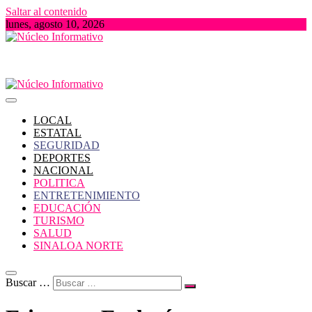
Saltar al contenido
lunes, agosto 10, 2026
Portal de Noticias locales del Estado de Sinaloa
Núcleo Informativo
LOCAL
ESTATAL
SEGURIDAD
DEPORTES
NACIONAL
POLITICA
ENTRETENIMIENTO
EDUCACIÓN
TURISMO
SALUD
SINALOA NORTE
Buscar …