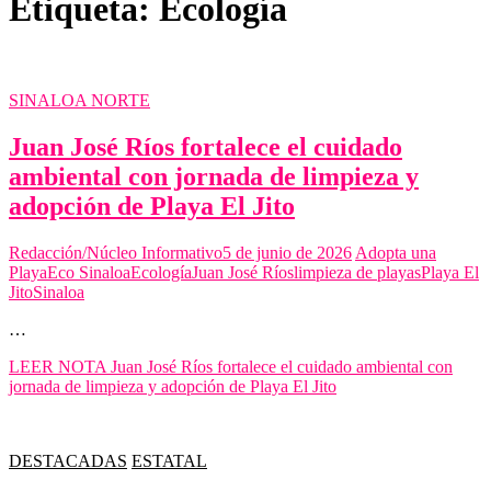
Etiqueta:
Ecología
SINALOA NORTE
Juan José Ríos fortalece el cuidado
ambiental con jornada de limpieza y
adopción de Playa El Jito
Redacción/Núcleo Informativo
5 de junio de 2026
Adopta una
Playa
Eco Sinaloa
Ecología
Juan José Ríos
limpieza de playas
Playa El
Jito
Sinaloa
…
LEER NOTA
Juan José Ríos fortalece el cuidado ambiental con
jornada de limpieza y adopción de Playa El Jito
DESTACADAS
ESTATAL