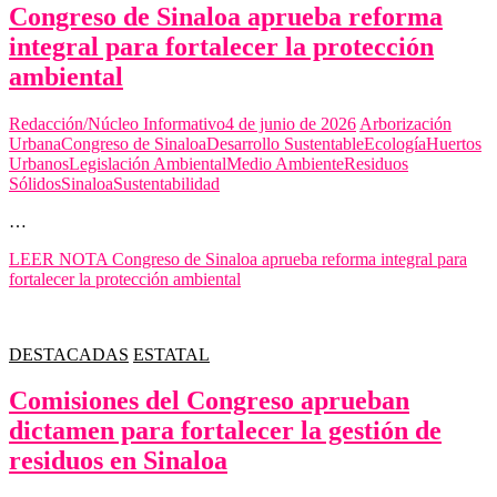
Congreso de Sinaloa aprueba reforma
integral para fortalecer la protección
ambiental
Redacción/Núcleo Informativo
4 de junio de 2026
Arborización
Urbana
Congreso de Sinaloa
Desarrollo Sustentable
Ecología
Huertos
Urbanos
Legislación Ambiental
Medio Ambiente
Residuos
Sólidos
Sinaloa
Sustentabilidad
…
LEER NOTA
Congreso de Sinaloa aprueba reforma integral para
fortalecer la protección ambiental
DESTACADAS
ESTATAL
Comisiones del Congreso aprueban
dictamen para fortalecer la gestión de
residuos en Sinaloa