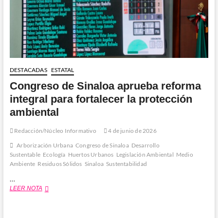
DESTACADAS
ESTATAL
Congreso de Sinaloa aprueba reforma
integral para fortalecer la protección
ambiental
Redacción/Núcleo Informativo
4 de junio de 2026
Arborización Urbana
Congreso de Sinaloa
Desarrollo
Sustentable
Ecología
Huertos Urbanos
Legislación Ambiental
Medio
Ambiente
Residuos Sólidos
Sinaloa
Sustentabilidad
…
Congreso
LEER NOTA
de
Sinaloa
aprueba