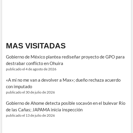
reforma
integral
para
fortalecer
la
protección
ambiental
MAS VISITADAS
Gobierno de México plantea rediseñar proyecto de GPO para
destrabar conflicto en Ohuira
publicado el 4 de agosto de 2026
«A mí no me van a devolver a Max»; dueño rechaza acuerdo
con imputado
publicado el 30 de julio de 2026
Gobierno de Ahome detecta posible socavón en el bulevar Río
de las Cañas; JAPAMA inicia inspección
publicado el 13 de julio de 2026