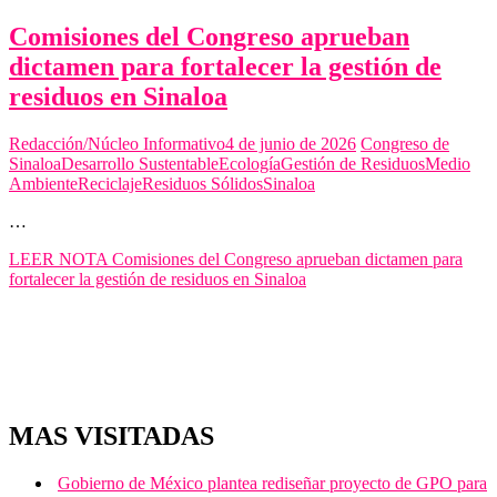
Comisiones del Congreso aprueban
dictamen para fortalecer la gestión de
residuos en Sinaloa
Redacción/Núcleo Informativo
4 de junio de 2026
Congreso de
Sinaloa
Desarrollo Sustentable
Ecología
Gestión de Residuos
Medio
Ambiente
Reciclaje
Residuos Sólidos
Sinaloa
…
LEER NOTA
Comisiones del Congreso aprueban dictamen para
fortalecer la gestión de residuos en Sinaloa
MAS VISITADAS
Gobierno de México plantea rediseñar proyecto de GPO para