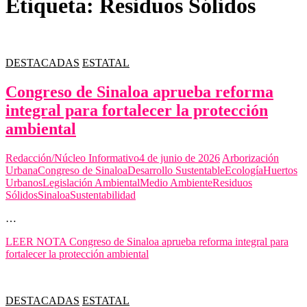
Etiqueta:
Residuos Sólidos
DESTACADAS
ESTATAL
Congreso de Sinaloa aprueba reforma
integral para fortalecer la protección
ambiental
Redacción/Núcleo Informativo
4 de junio de 2026
Arborización
Urbana
Congreso de Sinaloa
Desarrollo Sustentable
Ecología
Huertos
Urbanos
Legislación Ambiental
Medio Ambiente
Residuos
Sólidos
Sinaloa
Sustentabilidad
…
LEER NOTA
Congreso de Sinaloa aprueba reforma integral para
fortalecer la protección ambiental
DESTACADAS
ESTATAL