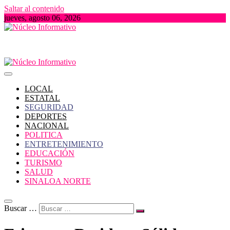
Saltar al contenido
jueves, agosto 06, 2026
Portal de Noticias locales del Estado de Sinaloa
Núcleo Informativo
LOCAL
ESTATAL
SEGURIDAD
DEPORTES
NACIONAL
POLITICA
ENTRETENIMIENTO
EDUCACIÓN
TURISMO
SALUD
SINALOA NORTE
Buscar …