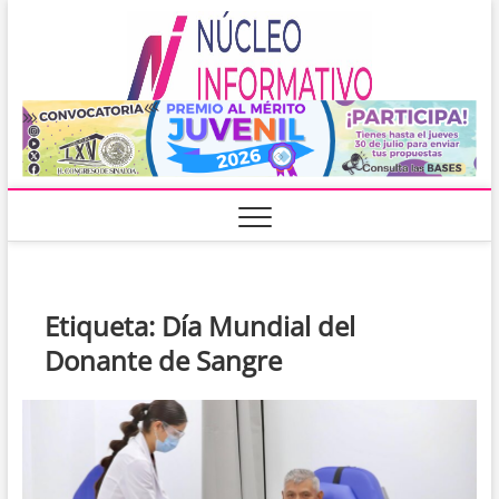
Saltar
Núcleo
al
PORTAL DE
NOTICIAS
contenido
LOCALES DEL
Inform
ESTADO DE
SINALOA
Etiqueta:
Día Mundial del
Donante de Sangre