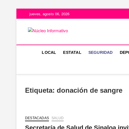
Saltar
jueves, agosto 06, 2026
al
contenido
Núcleo Infor
PORTAL DE NOTICIAS LOCALES D
LOCAL
ESTATAL
SEGURIDAD
DEP
Etiqueta:
donación de sangre
DESTACADAS
SALUD
Secretaría de Salud de Sinaloa invi