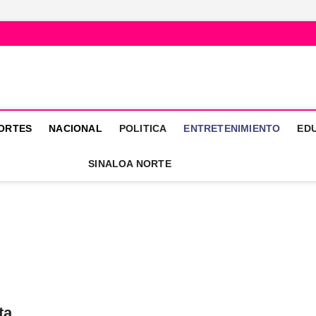
mativo
EL ESTADO DE SINALOA
ORTES
NACIONAL
POLITICA
ENTRETENIMIENTO
ED
SINALOA NORTE
ta