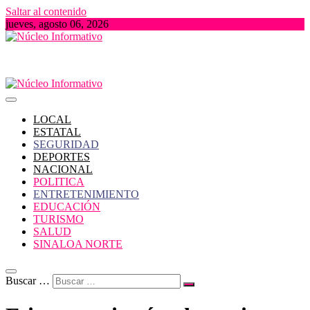
Saltar al contenido
jueves, agosto 06, 2026
Portal de Noticias locales del Estado de Sinaloa
Núcleo Informativo
LOCAL
ESTATAL
SEGURIDAD
DEPORTES
NACIONAL
POLITICA
ENTRETENIMIENTO
EDUCACIÓN
TURISMO
SALUD
SINALOA NORTE
Buscar …