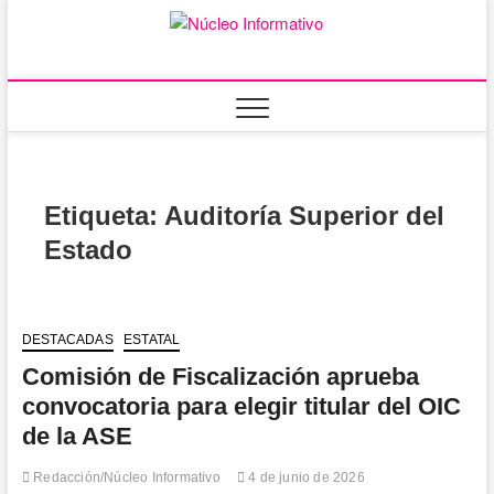
Saltar
al
Núcleo
PORTAL DE
contenido
NOTICIAS LOCALES
DEL ESTADO DE
Informativ
SINALOA
Etiqueta:
Auditoría Superior del
Estado
DESTACADAS
ESTATAL
Comisión de Fiscalización aprueba
convocatoria para elegir titular del OIC
de la ASE
Redacción/Núcleo Informativo
4 de junio de 2026