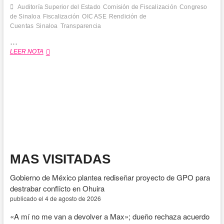
Auditoría Superior del Estado
Comisión de Fiscalización
Congreso
de Sinaloa
Fiscalización
OIC ASE
Rendición de
Cuentas
Sinaloa
Transparencia
…
Comisión
LEER NOTA
de
Fiscalización
aprueba
convocatoria
para
elegir
titular
del
OIC
de
la
MAS VISITADAS
ASE
Gobierno de México plantea rediseñar proyecto de GPO para
destrabar conflicto en Ohuira
publicado el 4 de agosto de 2026
«A mí no me van a devolver a Max»; dueño rechaza acuerdo