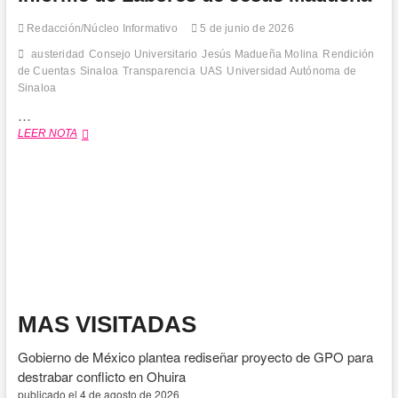
Redacción/Núcleo Informativo
5 de junio de 2026
austeridad
Consejo Universitario
Jesús Madueña Molina
Rendición
de Cuentas
Sinaloa
Transparencia
UAS
Universidad Autónoma de
Sinaloa
…
UAS
LEER NOTA
fortalece
política
de
austeridad
con
ajuste
al
formato
del
Primer
Informe
MAS VISITADAS
de
Labores
Gobierno de México plantea rediseñar proyecto de GPO para
de
Jesús
destrabar conflicto en Ohuira
Madueña
publicado el 4 de agosto de 2026