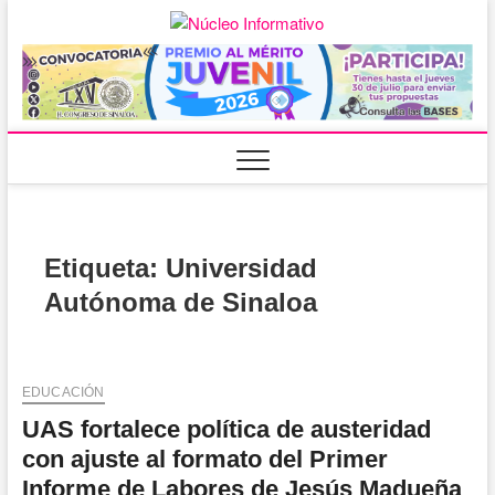
Saltar
al
Núcleo
PORTAL DE
contenido
NOTICIAS LOCALES
DEL ESTADO DE
Informativ
SINALOA
Etiqueta:
Universidad
Autónoma de Sinaloa
EDUCACIÓN
UAS fortalece política de austeridad
con ajuste al formato del Primer
Informe de Labores de Jesús Madueña