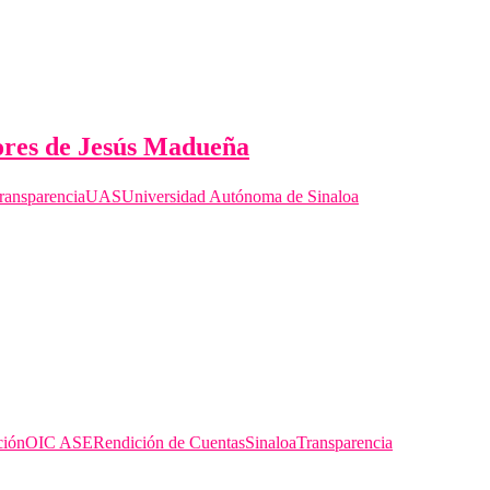
bores de Jesús Madueña
ransparencia
UAS
Universidad Autónoma de Sinaloa
ción
OIC ASE
Rendición de Cuentas
Sinaloa
Transparencia