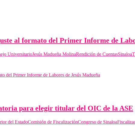
ajuste al formato del Primer Informe de La
ejo Universitario
Jesús Madueña Molina
Rendición de Cuentas
Sinaloa
T
rmato del Primer Informe de Labores de Jesús Madueña
toria para elegir titular del OIC de la ASE
rior del Estado
Comisión de Fiscalización
Congreso de Sinaloa
Fiscaliza