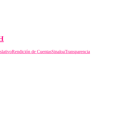
DH
slativo
Rendición de Cuentas
Sinaloa
Transparencia