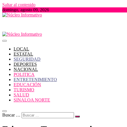
Saltar al contenido
domingo, agosto 09, 2026
Portal de Noticias locales del Estado de Sinaloa
Núcleo Informativo
LOCAL
ESTATAL
SEGURIDAD
DEPORTES
NACIONAL
POLITICA
ENTRETENIMIENTO
EDUCACIÓN
TURISMO
SALUD
SINALOA NORTE
Buscar …