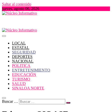
Saltar al contenido
jueves, agosto 06, 2026
Portal de Noticias locales del Estado de Sinaloa
Núcleo Informativo
LOCAL
ESTATAL
SEGURIDAD
DEPORTES
NACIONAL
POLITICA
ENTRETENIMIENTO
EDUCACIÓN
TURISMO
SALUD
SINALOA NORTE
Buscar …