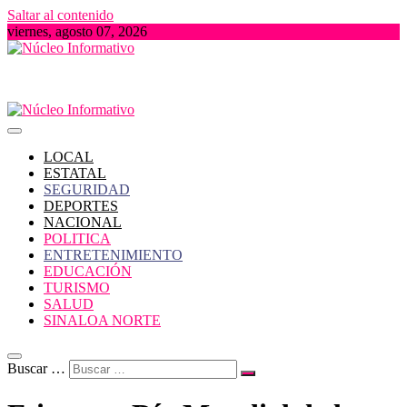
Saltar al contenido
viernes, agosto 07, 2026
Portal de Noticias locales del Estado de Sinaloa
Núcleo Informativo
LOCAL
ESTATAL
SEGURIDAD
DEPORTES
NACIONAL
POLITICA
ENTRETENIMIENTO
EDUCACIÓN
TURISMO
SALUD
SINALOA NORTE
Buscar …