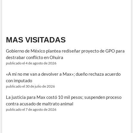
etapa
estatal
de
la
Olimpiada
del
Conocimiento
MAS VISITADAS
Infantil
2026
Gobierno de México plantea rediseñar proyecto de GPO para
en
Sinaloa
destrabar conflicto en Ohuira
publicado el 4 de agosto de 2026
«A mí no me van a devolver a Max»; dueño rechaza acuerdo
con imputado
publicado el 30 de julio de 2026
La justicia para Max costó 10 mil pesos; suspenden proceso
contra acusado de maltrato animal
publicado el 7 de agosto de 2026