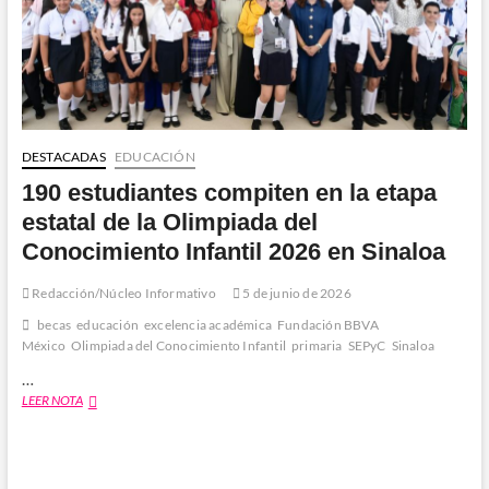
DESTACADAS
EDUCACIÓN
190 estudiantes compiten en la etapa
estatal de la Olimpiada del
Conocimiento Infantil 2026 en Sinaloa
Redacción/Núcleo Informativo
5 de junio de 2026
becas
educación
excelencia académica
Fundación BBVA
México
Olimpiada del Conocimiento Infantil
primaria
SEPyC
Sinaloa
…
190
LEER NOTA
estudiantes
compiten
en
la