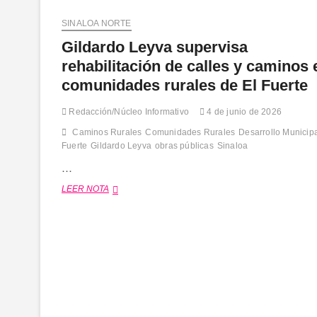
SINALOA NORTE
Gildardo Leyva supervisa
rehabilitación de calles y caminos 
comunidades rurales de El Fuerte
Redacción/Núcleo Informativo
4 de junio de 2026
Caminos Rurales
Comunidades Rurales
Desarrollo Municip
Fuerte
Gildardo Leyva
obras públicas
Sinaloa
…
Gildardo
LEER NOTA
Leyva
supervisa
rehabilitación
de
calles
y
caminos
en
comunidades
rurales