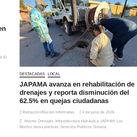
en
al
El
DESTACADAS
LOCAL
JAPAMA avanza en rehabilitación de
drenajes y reporta disminución del
62.5% en quejas ciudadanas
Redacción/Núcleo Informativo
4 de junio de 2026
Ahome
Drenajes
Infraestructura Hidráulica
JAPAMA
Los
Mochis
obras públicas
Servicios Públicos
Sinaloa
…