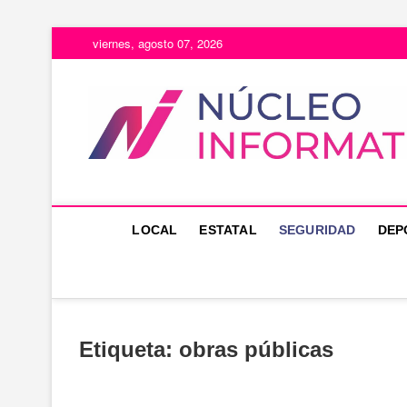
Saltar
viernes, agosto 07, 2026
al
contenido
LOCAL
ESTATAL
SEGURIDAD
DEP
Etiqueta:
obras públicas