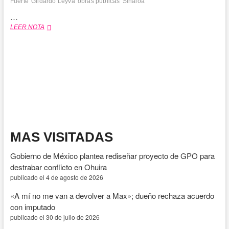
Fuerte
Gildardo Leyva
obras públicas
Sinaloa
…
Gildardo
LEER NOTA
Leyva
supervisa
rehabilitación
de
calles
y
caminos
en
comunidades
rurales
de
MAS VISITADAS
El
Fuerte
Gobierno de México plantea rediseñar proyecto de GPO para
destrabar conflicto en Ohuira
publicado el 4 de agosto de 2026
«A mí no me van a devolver a Max»; dueño rechaza acuerdo
con imputado
publicado el 30 de julio de 2026