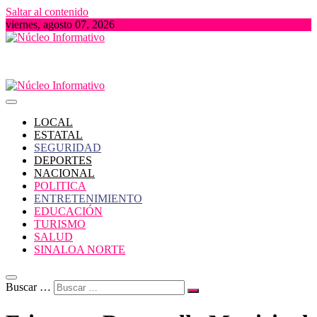
Saltar al contenido
viernes, agosto 07, 2026
Portal de Noticias locales del Estado de Sinaloa
Núcleo Informativo
LOCAL
ESTATAL
SEGURIDAD
DEPORTES
NACIONAL
POLITICA
ENTRETENIMIENTO
EDUCACIÓN
TURISMO
SALUD
SINALOA NORTE
Buscar …