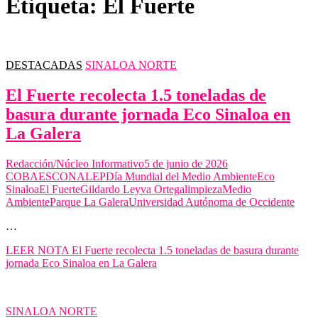
Etiqueta:
El Fuerte
DESTACADAS
SINALOA NORTE
El Fuerte recolecta 1.5 toneladas de
basura durante jornada Eco Sinaloa en
La Galera
Redacción/Núcleo Informativo
5 de junio de 2026
COBAES
CONALEP
Día Mundial del Medio Ambiente
Eco
Sinaloa
El Fuerte
Gildardo Leyva Ortega
limpieza
Medio
Ambiente
Parque La Galera
Universidad Autónoma de Occidente
…
LEER NOTA
El Fuerte recolecta 1.5 toneladas de basura durante
jornada Eco Sinaloa en La Galera
SINALOA NORTE