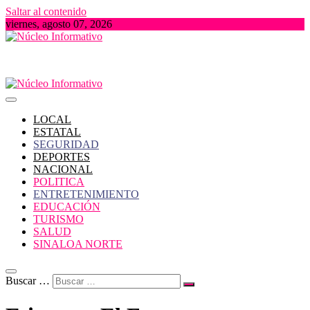
Saltar al contenido
viernes, agosto 07, 2026
Portal de Noticias locales del Estado de Sinaloa
Núcleo Informativo
LOCAL
ESTATAL
SEGURIDAD
DEPORTES
NACIONAL
POLITICA
ENTRETENIMIENTO
EDUCACIÓN
TURISMO
SALUD
SINALOA NORTE
Buscar …