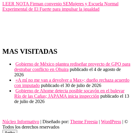
LEER NOTA
Firman convenio SEMujeres y Escuela Normal
Experimental de El Fuerte para impulsar la igualdad
MAS VISITADAS
Gobierno de México plantea rediseñar proyecto de GPO para
destrabar conflicto en Ohuira
publicado el 4 de agosto de
2026
«A mí no me van a devolver a Max»; dueño rechaza acuerdo
con imputado
publicado el 30 de julio de 2026
Gobierno de Ahome detecta posible socavón en el bulevar
Río de las Cañas; JAPAMA inicia inspección
publicado el 13
de julio de 2026
Núcleo Informativo
| Diseñado por:
Theme Freesia
|
WordPress
| ©
Todos los derechos reservados
Arriba