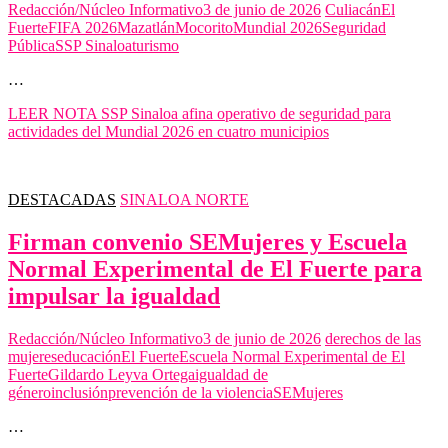
Redacción/Núcleo Informativo
3 de junio de 2026
Culiacán
El
Fuerte
FIFA 2026
Mazatlán
Mocorito
Mundial 2026
Seguridad
Pública
SSP Sinaloa
turismo
…
LEER NOTA
SSP Sinaloa afina operativo de seguridad para
actividades del Mundial 2026 en cuatro municipios
DESTACADAS
SINALOA NORTE
Firman convenio SEMujeres y Escuela
Normal Experimental de El Fuerte para
impulsar la igualdad
Redacción/Núcleo Informativo
3 de junio de 2026
derechos de las
mujeres
educación
El Fuerte
Escuela Normal Experimental de El
Fuerte
Gildardo Leyva Ortega
igualdad de
género
inclusión
prevención de la violencia
SEMujeres
…