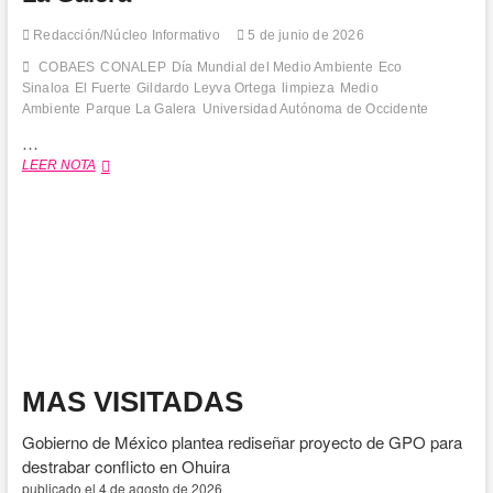
Redacción/Núcleo Informativo
5 de junio de 2026
COBAES
CONALEP
Día Mundial del Medio Ambiente
Eco
Sinaloa
El Fuerte
Gildardo Leyva Ortega
limpieza
Medio
Ambiente
Parque La Galera
Universidad Autónoma de Occidente
…
El
LEER NOTA
Fuerte
recolecta
1.5
toneladas
de
basura
durante
jornada
Eco
Sinaloa
en
MAS VISITADAS
La
Galera
Gobierno de México plantea rediseñar proyecto de GPO para
destrabar conflicto en Ohuira
publicado el 4 de agosto de 2026