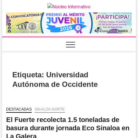
Saltar
al
Núcleo
PORTAL DE
contenido
NOTICIAS LOCALES
DEL ESTADO DE
Informativ
SINALOA
Etiqueta:
Universidad
Autónoma de Occidente
DESTACADAS
SINALOA NORTE
El Fuerte recolecta 1.5 toneladas de
basura durante jornada Eco Sinaloa en
La Galera