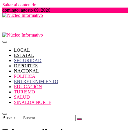
Saltar al contenido
domingo, agosto 09, 2026
Portal de Noticias locales del Estado de Sinaloa
Núcleo Informativo
LOCAL
ESTATAL
SEGURIDAD
DEPORTES
NACIONAL
POLITICA
ENTRETENIMIENTO
EDUCACIÓN
TURISMO
SALUD
SINALOA NORTE
Buscar …