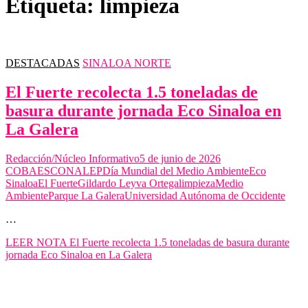
Etiqueta:
limpieza
DESTACADAS
SINALOA NORTE
El Fuerte recolecta 1.5 toneladas de
basura durante jornada Eco Sinaloa en
La Galera
Redacción/Núcleo Informativo
5 de junio de 2026
COBAES
CONALEP
Día Mundial del Medio Ambiente
Eco
Sinaloa
El Fuerte
Gildardo Leyva Ortega
limpieza
Medio
Ambiente
Parque La Galera
Universidad Autónoma de Occidente
…
LEER NOTA
El Fuerte recolecta 1.5 toneladas de basura durante
jornada Eco Sinaloa en La Galera