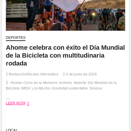
en
quejas
ciudadanas
DEPORTES
Ahome celebra con éxito el Día Mundial
de la Bicicleta con multitudinaria
rodada
Redacción/Núcleo Informativo
4 de junio de 2026
Ahome
Cerro de la Memoria
ciclismo
deporte
Día Mundial de la
Bicicleta
IMDA
Los Mochis
movilidad sustentable
Sinaloa
…
Ahome
LEER NOTA
celebra
con
éxito
el
Día
LOCAL