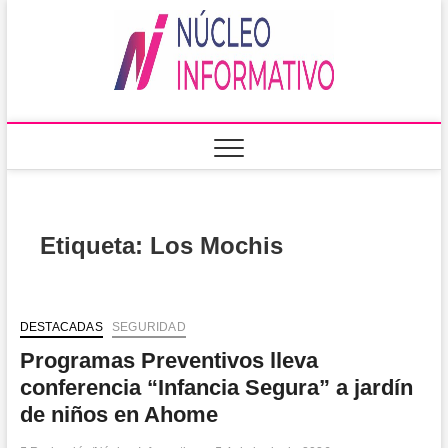
Saltar
al
Núcleo
PORTAL DE
contenido
NOTICIAS
LOCALES DEL
Informa
ESTADO DE
SINALOA
Etiqueta:
Los Mochis
DESTACADAS
SEGURIDAD
Programas Preventivos lleva
conferencia “Infancia Segura” a jardín
de niños en Ahome