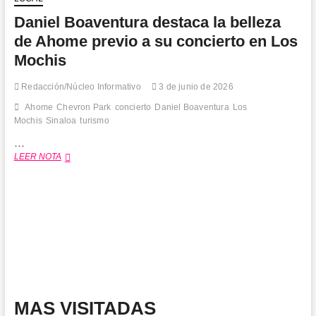
Mundial
Daniel Boaventura destaca la belleza
de
la
de Ahome previo a su concierto en Los
Bicicleta
Mochis
con
multitudinaria
rodada
Redacción/Núcleo Informativo
3 de junio de 2026
Ahome
Chevron Park
concierto
Daniel Boaventura
Los
Mochis
Sinaloa
turismo
…
Daniel
LEER NOTA
Boaventura
destaca
la
belleza
de
Ahome
previo
a
su
concierto
en
MAS VISITADAS
Los