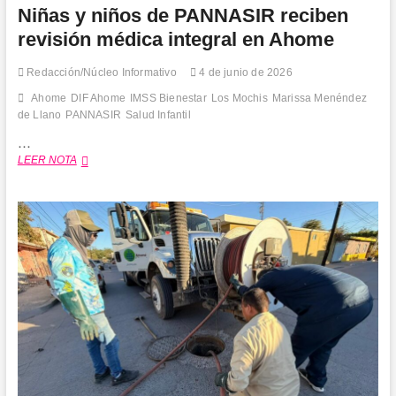
Niñas y niños de PANNASIR reciben
revisión médica integral en Ahome
Redacción/Núcleo Informativo
4 de junio de 2026
Ahome
DIF Ahome
IMSS Bienestar
Los Mochis
Marissa Menéndez
de Llano
PANNASIR
Salud Infantil
…
Niñas
LEER NOTA
y
niños
de
PANNASIR
reciben
revisión
médica
integral
en
Ahome