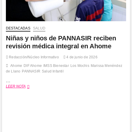
DESTACADAS
SALUD
Niñas y niños de PANNASIR reciben
revisión médica integral en Ahome
Redacción/Núcleo Informativo
4 de junio de 2026
Ahome
DIF Ahome
IMSS Bienestar
Los Mochis
Marissa Menéndez
de Llano
PANNASIR
Salud Infantil
…
Niñas
LEER NOTA
y
niños
de
PANNASIR
reciben
revisión
médica
integral