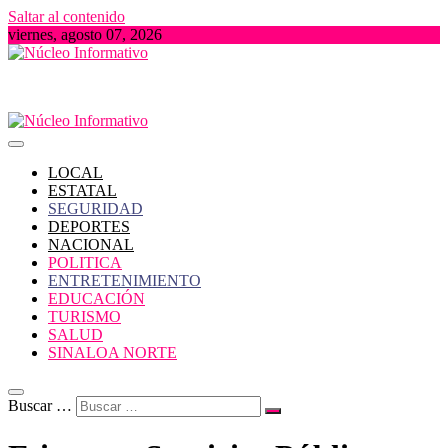
Saltar al contenido
viernes, agosto 07, 2026
Portal de Noticias locales del Estado de Sinaloa
Núcleo Informativo
LOCAL
ESTATAL
SEGURIDAD
DEPORTES
NACIONAL
POLITICA
ENTRETENIMIENTO
EDUCACIÓN
TURISMO
SALUD
SINALOA NORTE
Buscar …