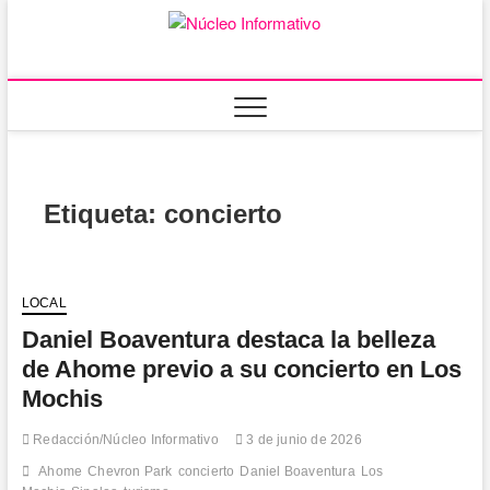
Saltar
al
Núcleo
PORTAL DE
contenido
NOTICIAS LOCALES
DEL ESTADO DE
Informativ
SINALOA
Etiqueta:
concierto
LOCAL
Daniel Boaventura destaca la belleza
de Ahome previo a su concierto en Los
Mochis
Redacción/Núcleo Informativo
3 de junio de 2026
Ahome
Chevron Park
concierto
Daniel Boaventura
Los