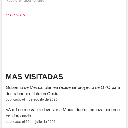
Mochis
Sinaloa
turismo
…
Daniel
LEER NOTA
Boaventura
destaca
la
belleza
de
Ahome
previo
a
su
concierto
en
MAS VISITADAS
Los
Mochis
Gobierno de México plantea rediseñar proyecto de GPO para
destrabar conflicto en Ohuira
publicado el 4 de agosto de 2026
«A mí no me van a devolver a Max»; dueño rechaza acuerdo
con imputado
publicado el 30 de julio de 2026