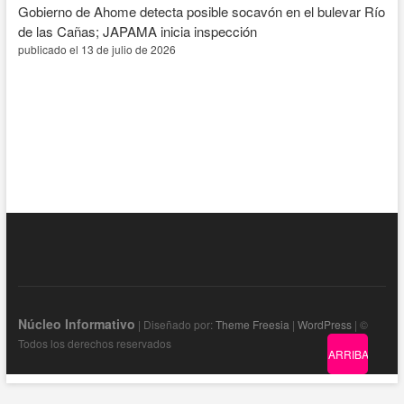
Gobierno de Ahome detecta posible socavón en el bulevar Río
de las Cañas; JAPAMA inicia inspección
publicado el 13 de julio de 2026
Núcleo Informativo
| Diseñado por:
Theme Freesia
|
WordPress
| ©
Todos los derechos reservados
ARRIBA