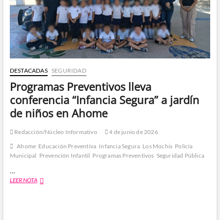
DESTACADAS
SEGURIDAD
Programas Preventivos lleva
conferencia “Infancia Segura” a jardín
de niños en Ahome
Redacción/Núcleo Informativo
4 de junio de 2026
Ahome
Educación Preventiva
Infancia Segura
Los Mochis
Policía
Municipal
Prevención Infantil
Programas Preventivos
Seguridad Pública
…
Programas
LEER NOTA
Preventivos
lleva
conferencia
“Infancia