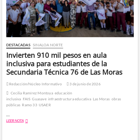
DESTACADAS
SINALOA NORTE
Invierten 910 mil pesos en aula
inclusiva para estudiantes de la
Secundaria Técnica 76 de Las Moras
Redacción/Núcleo Informativo
3 de junio de 2026
Cecilia Ramírez Montoya
educación
inclusiva
FAIS
Guasave
infraestructura educativa
Las Moras
obras
públicas
Ramo 33
USAER
…
Invierten
LEER NOTA
910
mil
pesos