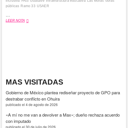
inclusiva
FAIS
Guasave
infraestructura educativa
Las Moras
obras
públicas
Ramo 33
USAER
…
Invierten
LEER NOTA
910
mil
pesos
en
aula
inclusiva
para
estudiantes
de
la
Secundaria
MAS VISITADAS
Técnica
76
Gobierno de México plantea rediseñar proyecto de GPO para
de
Las
destrabar conflicto en Ohuira
Moras
publicado el 4 de agosto de 2026
«A mí no me van a devolver a Max»; dueño rechaza acuerdo
con imputado
publicado el 30 de julio de 2026