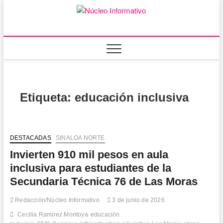
Saltar
al
Núcleo
PORTAL DE
contenido
NOTICIAS LOCALES
DEL ESTADO DE
Informativ
SINALOA
Etiqueta:
educación inclusiva
DESTACADAS
SINALOA NORTE
Invierten 910 mil pesos en aula
inclusiva para estudiantes de la
Secundaria Técnica 76 de Las Moras
Redacción/Núcleo Informativo
3 de junio de 2026
Cecilia Ramírez Montoya
educación