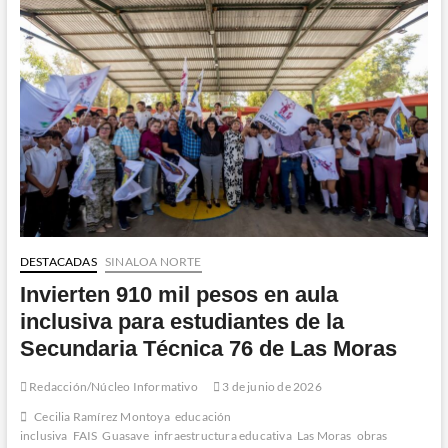
recursos
obtenidos
en
la
Charreada
Universitaria
del
IMJU
Guasave
DESTACADAS
SINALOA NORTE
Invierten 910 mil pesos en aula
inclusiva para estudiantes de la
Secundaria Técnica 76 de Las Moras
Redacción/Núcleo Informativo
3 de junio de 2026
Cecilia Ramírez Montoya
educación
inclusiva
FAIS
Guasave
infraestructura educativa
Las Moras
obras