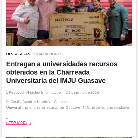
DESTACADAS
SINALOA NORTE
Entregan a universidades recursos
obtenidos en la Charreada
Universitaria del IMJU Guasave
Redacción/Núcleo Informativo
3 de junio de 2026
Cecilia Ramírez Montoya
Charreada
Universitaria
charrería
educación
Guasave
IMJU
jóvenes
universidades
…
Entregan
LEER NOTA
a
universidades