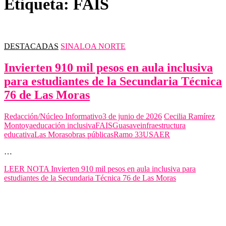
Etiqueta:
FAIS
DESTACADAS
SINALOA NORTE
Invierten 910 mil pesos en aula inclusiva
para estudiantes de la Secundaria Técnica
76 de Las Moras
Redacción/Núcleo Informativo
3 de junio de 2026
Cecilia Ramírez
Montoya
educación inclusiva
FAIS
Guasave
infraestructura
educativa
Las Moras
obras públicas
Ramo 33
USAER
…
LEER NOTA
Invierten 910 mil pesos en aula inclusiva para
estudiantes de la Secundaria Técnica 76 de Las Moras