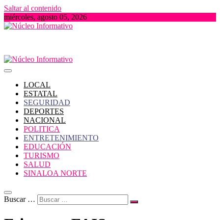
Saltar al contenido
miércoles, agosto 05, 2026
Portal de Noticias locales del Estado de Sinaloa
Núcleo Informativo
LOCAL
ESTATAL
SEGURIDAD
DEPORTES
NACIONAL
POLITICA
ENTRETENIMIENTO
EDUCACIÓN
TURISMO
SALUD
SINALOA NORTE
Buscar …