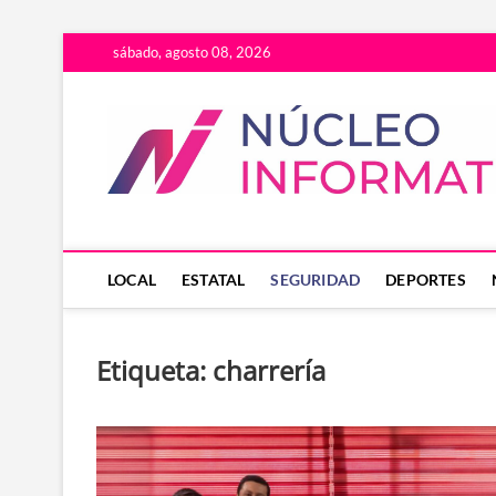
Saltar
sábado, agosto 08, 2026
al
contenido
LOCAL
ESTATAL
SEGURIDAD
DEPORTES
Etiqueta:
charrería