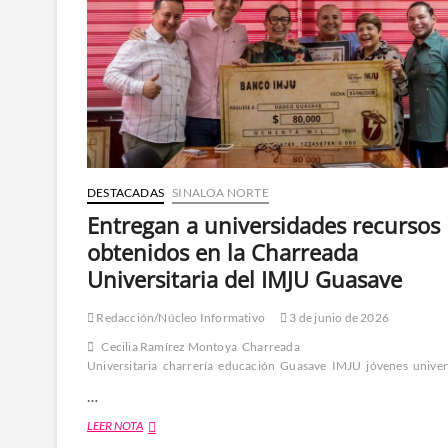
DESTACADAS
SINALOA NORTE
Entregan a universidades recursos
obtenidos en la Charreada
Universitaria del IMJU Guasave
Redacción/Núcleo Informativo
3 de junio de 2026
Cecilia Ramírez Montoya
Charreada
Universitaria
charrería
educación
Guasave
IMJU
jóvenes
univer
…
Entregan
LEER NOTA
a