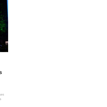
s
ues
s