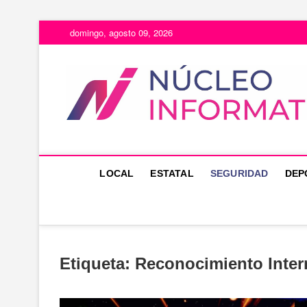
Saltar
domingo, agosto 09, 2026
al
contenido
LOCAL
ESTATAL
SEGURIDAD
DEP
Etiqueta:
Reconocimiento Inter