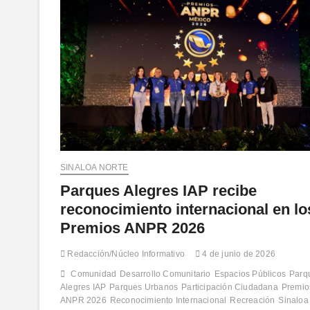
SINALOA NORTE
Parques Alegres IAP recibe
reconocimiento internacional en lo
Premios ANPR 2026
Redacción/Núcleo Informativo
4 de junio de 2026
Comunidad
Desarrollo Comunitario
Espacios Públicos
Parq
Alegres IAP
Parques Urbanos
Participación Ciudadana
Premio
ANPR 2026
Reconocimiento Internacional
Recreación
Sinaloa