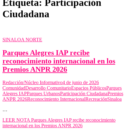
Etiqueta:
Participación
Ciudadana
SINALOA NORTE
Parques Alegres IAP recibe
reconocimiento internacional en los
Premios ANPR 2026
Redacción/Núcleo Informativo
4 de junio de 2026
Comunidad
Desarrollo Comunitario
Espacios Públicos
Parques
Alegres IAP
Parques Urbanos
Participación Ciudadana
Premios
ANPR 2026
Reconocimiento Internacional
Recreación
Sinaloa
…
LEER NOTA
Parques Alegres IAP recibe reconocimiento
internacional en los Premios ANPR 2026