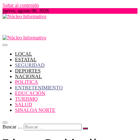
Saltar al contenido
jueves, agosto 06, 2026
Portal de Noticias locales del Estado de Sinaloa
Núcleo Informativo
LOCAL
ESTATAL
SEGURIDAD
DEPORTES
NACIONAL
POLITICA
ENTRETENIMIENTO
EDUCACIÓN
TURISMO
SALUD
SINALOA NORTE
Buscar …