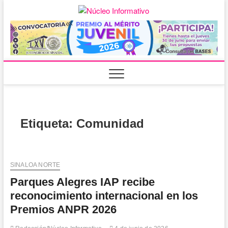
Saltar
al
Núcleo
PORTAL DE
contenido
NOTICIAS LOCALES
DEL ESTADO DE
Informativ
SINALOA
Etiqueta:
Comunidad
SINALOA NORTE
Parques Alegres IAP recibe
reconocimiento internacional en los
Premios ANPR 2026