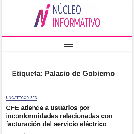
Saltar
al
Núcleo
PORTAL DE
contenido
NOTICIAS
LOCALES DEL
Informa
ESTADO DE
SINALOA
Etiqueta:
Palacio de Gobierno
UNCATEGORIZED
CFE atiende a usuarios por
inconformidades relacionadas con
facturación del servicio eléctrico