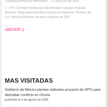
Redacción/Núcleo Informativo
2 de junio de 2026
CFE
Comisión Federal de Electricidad
Culiacán
Energía
Eléctrica
Facturación Eléctrica
Palacio de Gobierno
Recibos de
Luz
Servicio Eléctrico
Sinaloa
Usuarios de CFE
…
CFE
LEER NOTA
atiende
a
usuarios
por
inconformidades
relacionadas
con
facturación
del
servicio
eléctrico
MAS VISITADAS
Gobierno de México plantea rediseñar proyecto de GPO para
destrabar conflicto en Ohuira
publicado el 4 de agosto de 2026