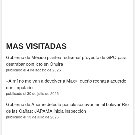
por
inconformidades
relacionadas
con
facturación
del
servicio
eléctrico
MAS VISITADAS
Gobierno de México plantea rediseñar proyecto de GPO para
destrabar conflicto en Ohuira
publicado el 4 de agosto de 2026
«A mí no me van a devolver a Max»; dueño rechaza acuerdo
con imputado
publicado el 30 de julio de 2026
Gobierno de Ahome detecta posible socavón en el bulevar Río
de las Cañas; JAPAMA inicia inspección
publicado el 13 de julio de 2026