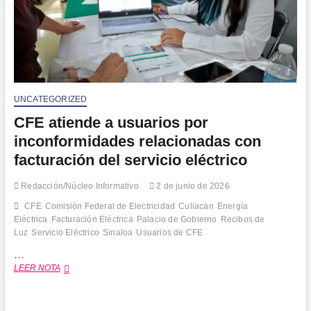
UNCATEGORIZED
CFE atiende a usuarios por
inconformidades relacionadas con
facturación del servicio eléctrico
Redacción/Núcleo Informativo
2 de junio de 2026
CFE
Comisión Federal de Electricidad
Culiacán
Energía
Eléctrica
Facturación Eléctrica
Palacio de Gobierno
Recibos de
Luz
Servicio Eléctrico
Sinaloa
Usuarios de CFE
…
CFE
LEER NOTA
atiende
a
usuarios