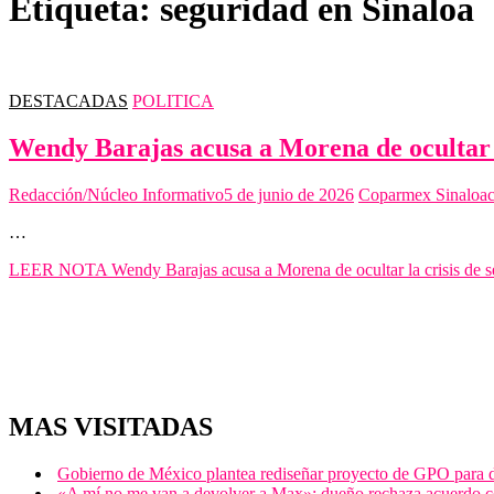
Etiqueta:
seguridad en Sinaloa
DESTACADAS
POLITICA
Wendy Barajas acusa a Morena de ocultar l
Redacción/Núcleo Informativo
5 de junio de 2026
Coparmex Sinaloa
…
LEER NOTA
Wendy Barajas acusa a Morena de ocultar la crisis de 
MAS VISITADAS
Gobierno de México plantea rediseñar proyecto de GPO para de
«A mí no me van a devolver a Max»; dueño rechaza acuerdo 