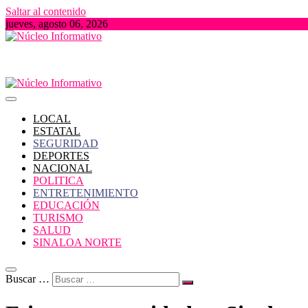
Saltar al contenido
jueves, agosto 06, 2026
Portal de Noticias locales del Estado de Sinaloa
Núcleo Informativo
LOCAL
ESTATAL
SEGURIDAD
DEPORTES
NACIONAL
POLITICA
ENTRETENIMIENTO
EDUCACIÓN
TURISMO
SALUD
SINALOA NORTE
Buscar …