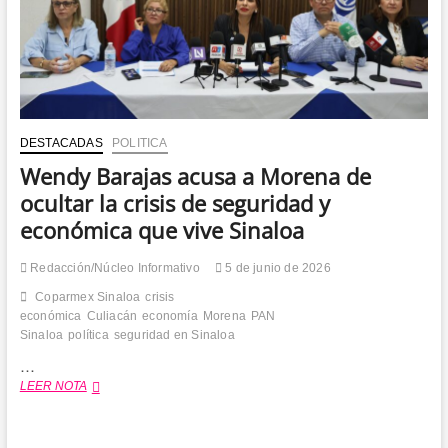
DESTACADAS
POLITICA
Wendy Barajas acusa a Morena de
ocultar la crisis de seguridad y
económica que vive Sinaloa
Redacción/Núcleo Informativo
5 de junio de 2026
Coparmex Sinaloa
crisis
económica
Culiacán
economía
Morena
PAN
Sinaloa
política
seguridad en Sinaloa
…
Wendy
LEER NOTA
Barajas
acusa
a