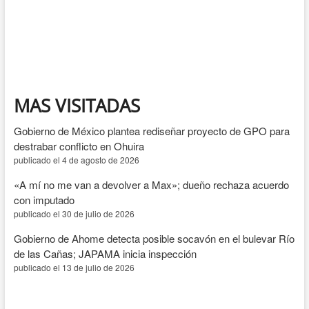
Morena
de
ocultar
la
crisis
de
seguridad
y
MAS VISITADAS
económica
que
Gobierno de México plantea rediseñar proyecto de GPO para
vive
Sinaloa
destrabar conflicto en Ohuira
publicado el 4 de agosto de 2026
«A mí no me van a devolver a Max»; dueño rechaza acuerdo
con imputado
publicado el 30 de julio de 2026
Gobierno de Ahome detecta posible socavón en el bulevar Río
de las Cañas; JAPAMA inicia inspección
publicado el 13 de julio de 2026