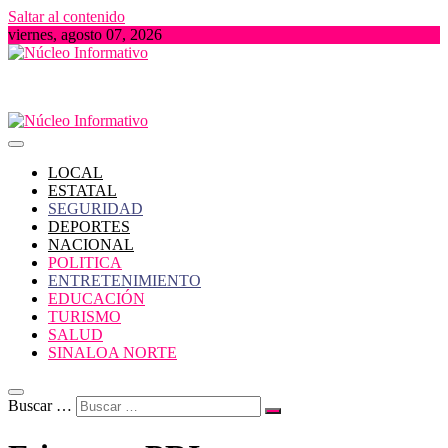
Saltar al contenido
viernes, agosto 07, 2026
Portal de Noticias locales del Estado de Sinaloa
Núcleo Informativo
LOCAL
ESTATAL
SEGURIDAD
DEPORTES
NACIONAL
POLITICA
ENTRETENIMIENTO
EDUCACIÓN
TURISMO
SALUD
SINALOA NORTE
Buscar …