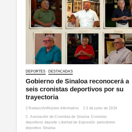
DEPORTES
DESTACADAS
Gobierno de Sinaloa reconocerá a
seis cronistas deportivos por su
trayectoria
Redacción/Núcleo Informativo
3 de junio de 2026
Asociación de Cronistas de Sinaloa
Cronistas
deportivos
deporte
Libertad de Expresión
periodismo
deportivo
Sinaloa