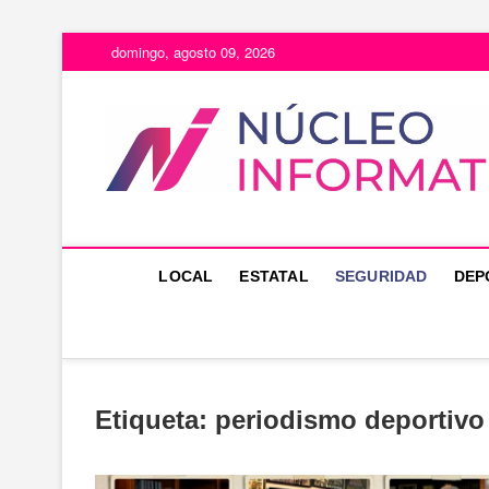
Saltar
domingo, agosto 09, 2026
al
contenido
LOCAL
ESTATAL
SEGURIDAD
DEP
Etiqueta:
periodismo deportivo