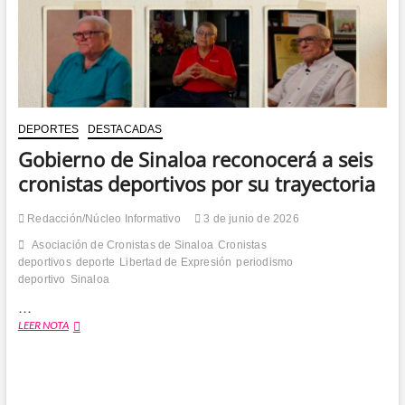
DEPORTES
DESTACADAS
Gobierno de Sinaloa reconocerá a seis
cronistas deportivos por su trayectoria
Redacción/Núcleo Informativo
3 de junio de 2026
Asociación de Cronistas de Sinaloa
Cronistas
deportivos
deporte
Libertad de Expresión
periodismo
deportivo
Sinaloa
…
Gobierno
LEER NOTA
de
Sinaloa
reconocerá
a