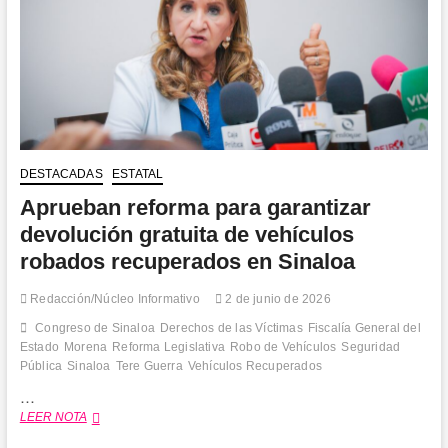
DESTACADAS
ESTATAL
Aprueban reforma para garantizar
devolución gratuita de vehículos
robados recuperados en Sinaloa
Redacción/Núcleo Informativo
2 de junio de 2026
Congreso de Sinaloa
Derechos de las Víctimas
Fiscalía General del
Estado
Morena
Reforma Legislativa
Robo de Vehículos
Seguridad
Pública
Sinaloa
Tere Guerra
Vehículos Recuperados
…
Aprueban
LEER NOTA
reforma