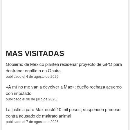
para
garantizar
devolución
gratuita
de
vehículos
robados
recuperados
en
Sinaloa
MAS VISITADAS
Gobierno de México plantea rediseñar proyecto de GPO para
destrabar conflicto en Ohuira
publicado el 4 de agosto de 2026
«A mí no me van a devolver a Max»; dueño rechaza acuerdo
con imputado
publicado el 30 de julio de 2026
La justicia para Max costó 10 mil pesos; suspenden proceso
contra acusado de maltrato animal
publicado el 7 de agosto de 2026