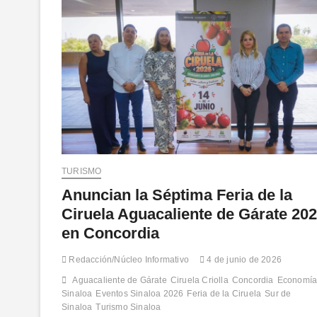
TURISMO
Anuncian la Séptima Feria de la
Ciruela Aguacaliente de Gárate 20
en Concordia
Redacción/Núcleo Informativo
4 de junio de 2026
Aguacaliente de Gárate
Ciruela Criolla
Concordia
Economí
Sinaloa
Eventos Sinaloa 2026
Feria de la Ciruela
Sur de
Sinaloa
Turismo Sinaloa