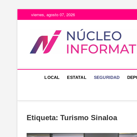
Saltar
viernes, agosto 07, 2026
al
contenido
LOCAL
ESTATAL
SEGURIDAD
DEP
Etiqueta:
Turismo Sinaloa