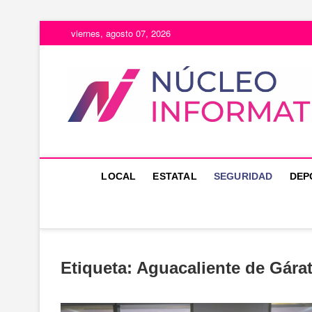
Saltar
viernes, agosto 07, 2026
al
contenido
LOCAL
ESTATAL
SEGURIDAD
DEP
Etiqueta:
Aguacaliente de Gára