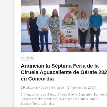
TURISMO
Anuncian la Séptima Feria de la
Ciruela Aguacaliente de Gárate 20
en Concordia
Redacción/Núcleo Informativo
4 de junio de 2026
Aguacaliente de Gárate
Ciruela Criolla
Concordia
Economí
Sinaloa
Eventos Sinaloa 2026
Feria de la Ciruela
Sur de
Sinaloa
Turismo Sinaloa