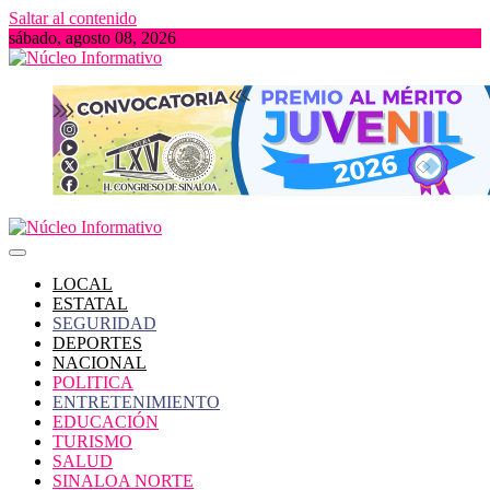
Saltar al contenido
sábado, agosto 08, 2026
Portal de Noticias locales del Estado de Sinaloa
Núcleo Informativo
LOCAL
ESTATAL
SEGURIDAD
DEPORTES
NACIONAL
POLITICA
ENTRETENIMIENTO
EDUCACIÓN
TURISMO
SALUD
SINALOA NORTE