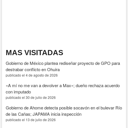
a
Morena
de
distraer
con
espectáculos
mientras
Sinaloa
enfrenta
crisis
MAS VISITADAS
de
inseguridad
Gobierno de México plantea rediseñar proyecto de GPO para
destrabar conflicto en Ohuira
publicado el 4 de agosto de 2026
«A mí no me van a devolver a Max»; dueño rechaza acuerdo
con imputado
publicado el 30 de julio de 2026
Gobierno de Ahome detecta posible socavón en el bulevar Río
de las Cañas; JAPAMA inicia inspección
publicado el 13 de julio de 2026