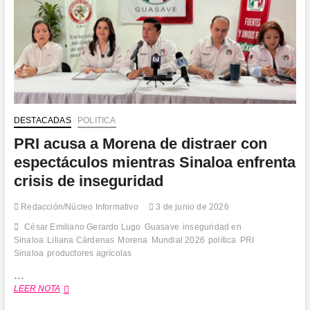
DESTACADAS
POLITICA
PRI acusa a Morena de distraer con
espectáculos mientras Sinaloa enfrenta
crisis de inseguridad
Redacción/Núcleo Informativo
3 de junio de 2026
César Emiliano Gerardo Lugo
Guasave
inseguridad en
Sinaloa
Liliana Cárdenas
Morena
Mundial 2026
política
PRI
Sinaloa
productores agrícolas
…
PRI
LEER NOTA
acusa