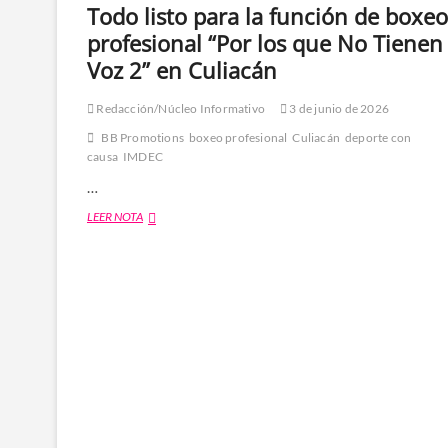
Todo listo para la función de boxeo
profesional “Por los que No Tienen
Voz 2” en Culiacán
Redacción/Núcleo Informativo
3 de junio de 2026
BB Promotions
boxeo profesional
Culiacán
deporte con
causa
IMDEC
…
Todo
LEER NOTA
listo
para
la
función
de
boxeo
profesional
“Por
los
que
No
Tienen