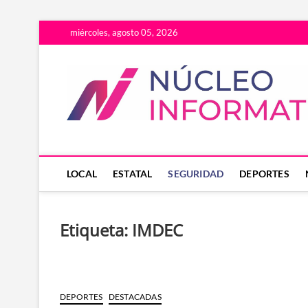
Saltar
miércoles, agosto 05, 2026
al
contenido
LOCAL
ESTATAL
SEGURIDAD
DEPORTES
Etiqueta:
IMDEC
DEPORTES
DESTACADAS